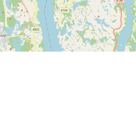
Leaflet
| ©
OpenStreetMap contributors