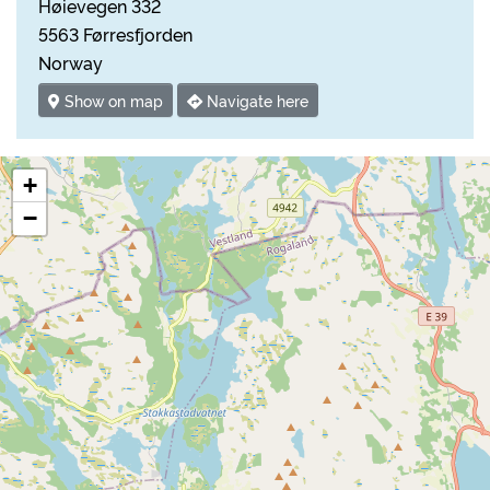
Høievegen 332
5563 Førresfjorden
Norway
Show on map
Navigate here
+
−