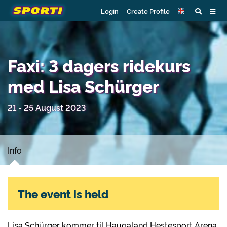
Login
Create Profile
Faxi: 3 dagers ridekurs
med Lisa Schürger
21 - 25 August 2023
Info
The event is held
Lisa Schürger kommer til Haugaland Hestesport Arena