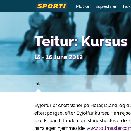
Motion
Equestrian
Tick
Teitur: Kursus
15 - 16 June 2012
Info
Eyjólfur er cheftræner på Hólar, Island, og 
efterspørgsel efter Eyjolfur kurser. Han rejse
stor kapacitet inden for islandshesteverdene
hans egen hjemmeside:
www.toltmaster.co