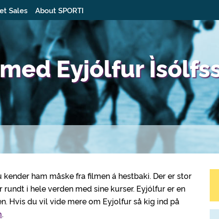
et Sales
About SPORTI
 med Eyjólfur Ìsólfs
du kender ham måske fra filmen á hestbaki. Der er stor
r rundt i hele verden med sine kurser. Eyjólfur er en
n. Hvis du vil vide mere om Eyjolfur så kig ind på
m
.