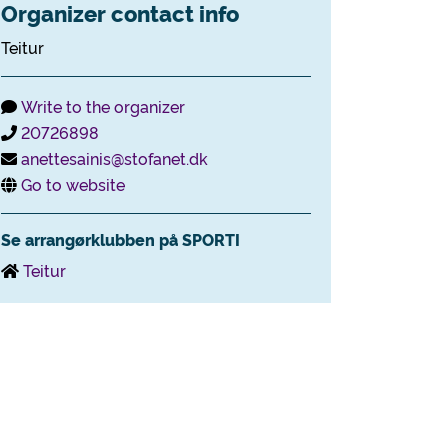
Organizer contact info
Teitur
Write to the organizer
20726898
anettesainis@stofanet.dk
Go to website
Se arrangørklubben på SPORTI
Teitur