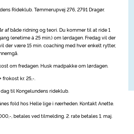
lundens Rideklub. Tømmerupvej 276, 2791 Dragør.
år af både ridning og teori. Du kommer til at ride 1
ang (enetime á 25 min.) om lørdagen. Fredag vil der
il der være 15 min. coaching med hver enkelt rytter,
ennemgå.
er frokost om fredagen. Husk madpakke om lørdagen.
 frokost kr. 25,-.
. dag til Kongelundens rideklub.
nes fold hos Helle lige i nærheden. Kontakt Anette.
1.000,-, betales ved tilmelding. 2. rate betales 1. maj.