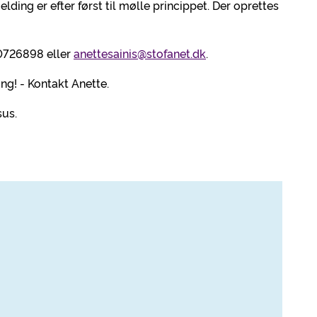
lding er efter først til mølle princippet. Der oprettes
20726898 eller
anettesainis@stofanet.dk
.
ng! - Kontakt Anette.
sus.