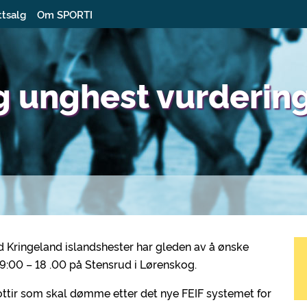
ttsalg
Om SPORTI
og unghest vurderin
d Kringeland islandshester har gleden av å ønske
9:00 – 18 .00 på Stensrud i Lørenskog.
sdottir som skal dømme etter det nye FEIF systemet for