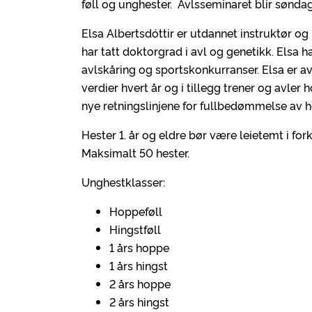
føll og unghester. Avlsseminaret blir søndag
Elsa Albertsdóttir er utdannet instruktør og 
har tatt doktorgrad i avl og genetikk. Elsa
avlskåring og sportskonkurranser. Elsa er
verdier hvert år og i tillegg trener og avler
nye retningslinjene for fullbedømmelse av 
Hester 1. år og eldre bør være leietemt i f
Maksimalt 50 hester.
Unghestklasser:
Hoppeføll
Hingstføll
1 års hoppe
1 års hingst
2 års hoppe
2 års hingst