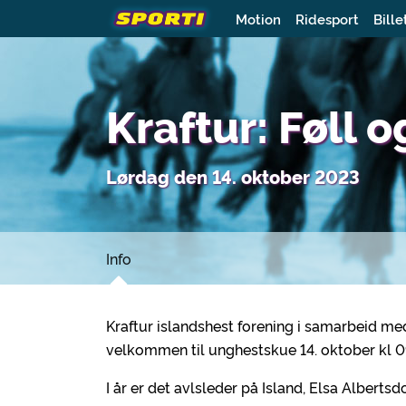
Motion
Ridesport
Bille
Kraftur: Føll 
Lørdag den 14. oktober 2023
Info
Kraftur islandshest forening i samarbeid me
velkommen til unghestskue 14. oktober kl 0
I år er det avlsleder på Island, Elsa Albert