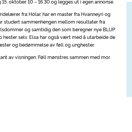
 15. oktober 10 – 16.30 og legges ut i egen annonse.
ridelærer fra Hólar, har en master fra Hvanneyri og
 har studert sammenhengen mellom resultater fra
 avlsdommer og samtidig den som beregner nye BLUP
 ho hester selv. Elsa har også vært med å utarbeide de
hester og bedømmelse av føll og unghester.
orkant av visningen. Føll mønstres sammen med mor.