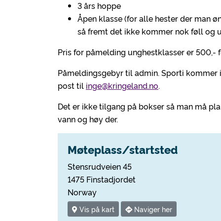
3 års hoppe
Åpen klasse (for alle hester der man øn
så fremt det ikke kommer nok føll og 
Pris for påmelding unghestklasser er 500,- for
Påmeldingsgebyr til admin. Sporti kommer i
post til
inge@kringeland.no
.
Det er ikke tilgang på bokser så man må pl
vann og høy der.
Møteplass/startsted
Stensrudveien 45
1475 Finstadjordet
Norway
Vis på kart
Naviger her