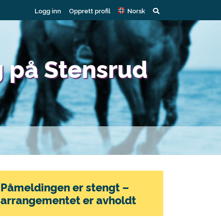
Logg inn
Opprett profil
Norsk
g på Stensrud
Påmeldingen er stengt –
arrangementet er avholdt