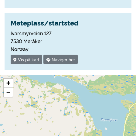
Møteplass/startsted
Ivarsmyrveien 127
7530 Meråker
Norway
Vis på kart
Naviger her
+
−