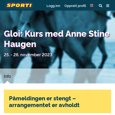
Logg inn
Opprett profil
Gloi: Kurs med Anne Stine
Haugen
25. - 26. november 2023
Info
Påmeldingen er stengt –
arrangementet er avholdt