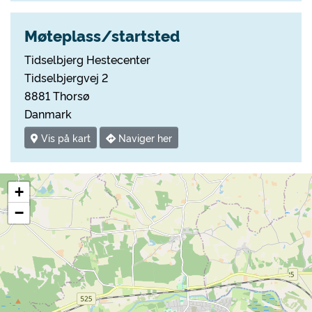
Møteplass/startsted
Tidselbjerg Hestecenter
Tidselbjergvej 2
8881 Thorsø
Danmark
Vis på kart
Naviger her
+
−