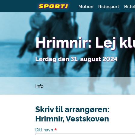
Motion
Ridesport
Bille
Hrimnir: Lej k
Lørdag den 31. august 2024
Info
Skriv til arrangøren:
Hrimnir, Vestskoven
Ditt navn