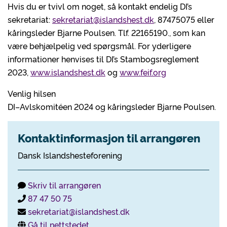
Hvis du er tvivl om noget, så kontakt endelig DI’s
sekretariat:
sekretariat@islandshest.dk
, 87475075 eller
kåringsleder Bjarne Poulsen. Tlf. 22165190., som kan
være behjælpelig ved spørgsmål. For yderligere
informationer henvises til DI’s Stambogsreglement
2023,
www.islandshest.dk
og
www.feif.org
Venlig hilsen
DI–Avlskomitéen 2024 og kåringsleder Bjarne Poulsen.
Kontaktinformasjon til arrangøren
Dansk Islandshesteforening
Skriv til arrangøren
87 47 50 75
sekretariat@islandshest.dk
Gå til nettstedet