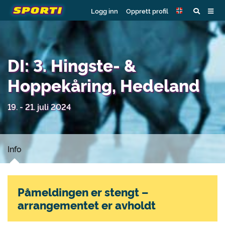
Logg inn
Opprett profil
DI: 3. Hingste- &
Hoppekåring, Hedeland
19. - 21. juli 2024
Info
Påmeldingen er stengt –
arrangementet er avholdt