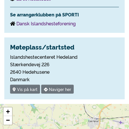
Se arrangørklubben på SPORTI
Dansk Islandshesteforening
Møteplass/startsted
Islandshestecenteret Hedeland
Stærkendevej 226
2640 Hedehusene
Danmark
Vis på kart
Naviger her
+
−