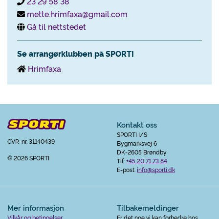
23 29 58 38
mette.hrimfaxa@gmail.com
Gå til nettstedet
Se arrangørklubben på SPORTI
Hrimfaxa
Kontakt oss
SPORTI I/S
CVR-nr. 31140439
Bygmarksvej 6
DK-2605 Brøndby
© 2026 SPORTI
Tlf:
+45 20 71 73 84
E-post:
info@sporti.dk
Mer informasjon
Tilbakemeldinger
Vilkår og betingelser
Er det noe vi kan forbedre hos