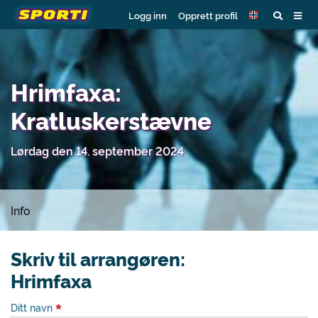
Logg inn
Opprett profil
Hrimfaxa:
Kratluskerstævne
Lørdag den 14. september 2024
Info
Skriv til arrangøren:
Hrimfaxa
Ditt navn