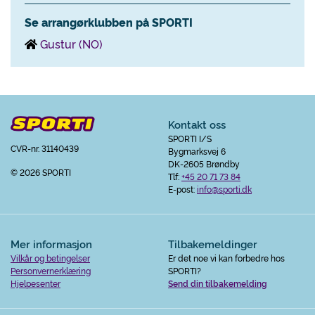
Se arrangørklubben på SPORTI
Gustur (NO)
Kontakt oss
SPORTI I/S
CVR-nr. 31140439
Bygmarksvej 6
DK-2605 Brøndby
© 2026 SPORTI
Tlf:
+45 20 71 73 84
E-post:
info@sporti.dk
Mer informasjon
Tilbakemeldinger
Vilkår og betingelser
Er det noe vi kan forbedre hos
Personvernerklæring
SPORTI?
Hjelpesenter
Send din tilbakemelding