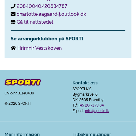
20840040/20634787
charlotte.aagaard@outlook.dk
Gå til nettstedet
Se arrangørklubben på SPORTI
Hrimnir Vestskoven
Kontakt oss
SPORTI I/S
CVR-nr. 31140439
Bygmarksvej 6
DK-2605 Brøndby
© 2026 SPORTI
Tlf:
+45 20 71 73 84
E-post:
info@sporti.dk
Mer informasjon
Tilbakemeldinger