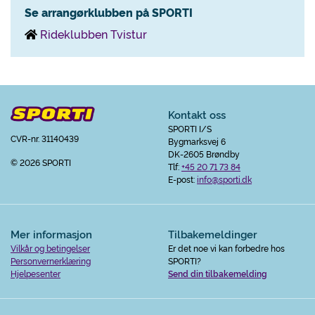
Se arrangørklubben på SPORTI
Rideklubben Tvistur
Kontakt oss
SPORTI I/S
CVR-nr. 31140439
Bygmarksvej 6
DK-2605 Brøndby
© 2026 SPORTI
Tlf:
+45 20 71 73 84
E-post:
info@sporti.dk
Mer informasjon
Tilbakemeldinger
Vilkår og betingelser
Er det noe vi kan forbedre hos
Personvernerklæring
SPORTI?
Hjelpesenter
Send din tilbakemelding