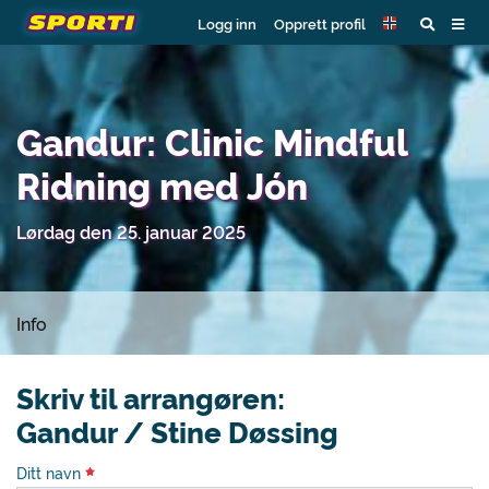
Logg inn
Opprett profil
Gandur: Clinic Mindful
Ridning med Jón
Lørdag den 25. januar 2025
Info
Skriv til arrangøren:
Gandur / Stine Døssing
Ditt navn