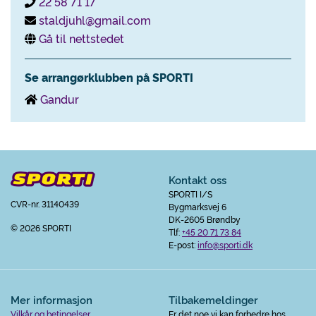
22 58 71 17
staldjuhl@gmail.com
Gå til nettstedet
Se arrangørklubben på SPORTI
Gandur
Kontakt oss
SPORTI I/S
CVR-nr. 31140439
Bygmarksvej 6
DK-2605 Brøndby
© 2026 SPORTI
Tlf:
+45 20 71 73 84
E-post:
info@sporti.dk
Mer informasjon
Tilbakemeldinger
Vilkår og betingelser
Er det noe vi kan forbedre hos