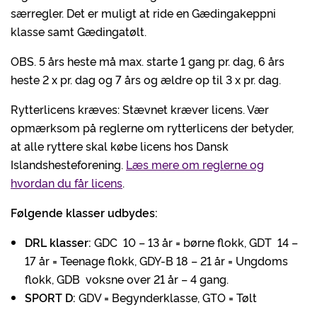
særregler. Det er muligt at ride en Gædingakeppni
klasse samt Gædingatølt.
OBS. 5 års heste må max. starte 1 gang pr. dag, 6 års
heste 2 x pr. dag og 7 års og ældre op til 3 x pr. dag.
Rytterlicens kræves: Stævnet kræver licens. Vær
opmærksom på reglerne om rytterlicens der betyder,
at alle ryttere skal købe licens hos Dansk
Islandshesteforening.
Læs mere om reglerne og
hvordan du får licens
.
Følgende klasser udbydes:
DRL klasser:
GDC 10 – 13 år = børne flokk, GDT 14 –
17 år = Teenage flokk, GDY-B 18 – 21 år = Ungdoms
flokk, GDB voksne over 21 år – 4 gang.
SPORT D:
GDV = Begynderklasse, GTO = Tølt