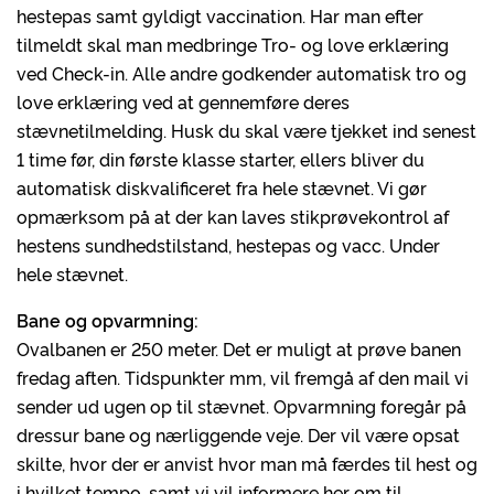
hestepas samt gyldigt vaccination. Har man efter
tilmeldt skal man medbringe Tro- og love erklæring
ved Check-in. Alle andre godkender automatisk tro og
love erklæring ved at gennemføre deres
stævnetilmelding. Husk du skal være tjekket ind senest
1 time før, din første klasse starter, ellers bliver du
automatisk diskvalificeret fra hele stævnet. Vi gør
opmærksom på at der kan laves stikprøvekontrol af
hestens sundhedstilstand, hestepas og vacc. Under
hele stævnet.
Bane og opvarmning:
Ovalbanen er 250 meter. Det er muligt at prøve banen
fredag aften. Tidspunkter mm, vil fremgå af den mail vi
sender ud ugen op til stævnet. Opvarmning foregår på
dressur bane og nærliggende veje. Der vil være opsat
skilte, hvor der er anvist hvor man må færdes til hest og
i hvilket tempo, samt vi vil informere her om til