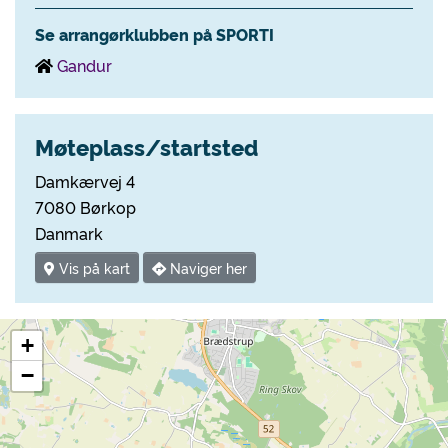
Se arrangørklubben på SPORTI
Gandur
Møteplass/startsted
Damkærvej 4
7080 Børkop
Danmark
Vis på kart
Naviger her
+
−