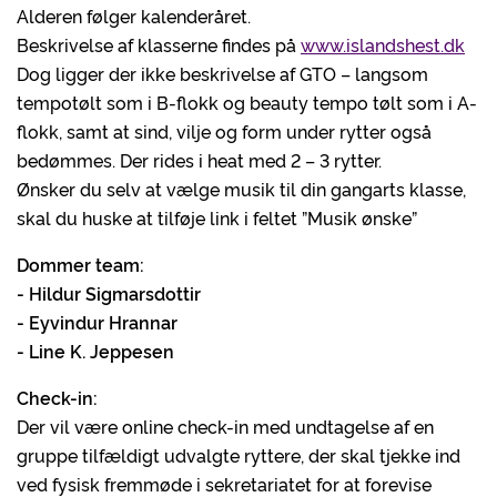
Alderen følger kalenderåret.
Beskrivelse af klasserne findes på
www.islandshes
t.dk
Dog ligger der ikke beskrivelse af GTO – langsom
tempotølt som i B-flokk og beauty tempo tølt som i A-
flokk, samt at sind, vilje og form under rytter også
bedømmes. Der rides i heat med 2 – 3 rytter.
Ønsker du selv at vælge musik til din gangarts klasse,
skal du huske at tilføje link i feltet ”Musik ønske”
Dommer team:
-
Hildur Sigmarsdottir
- Eyvindur Hrannar
- Line K. Jeppesen
Check-in:
Der vil være online check-in med undtagelse af en
gruppe tilfældigt udvalgte ryttere, der skal tjekke ind
ved fysisk fremmøde i sekretariatet for at forevise