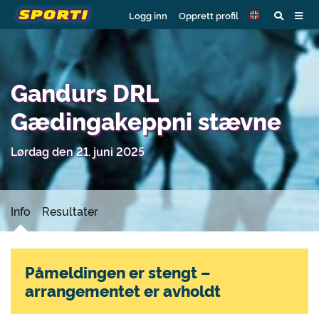
Logg inn
Opprett profil
Gandurs DRL
Gædingakeppni stævne
Lørdag den 21. juni 2025
Info
Resultater
Påmeldingen er stengt –
arrangementet er avholdt