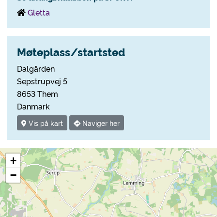
Gletta
Møteplass/startsted
Dalgården
Sepstrupvej 5
8653 Them
Danmark
Vis på kart
Naviger her
+
−