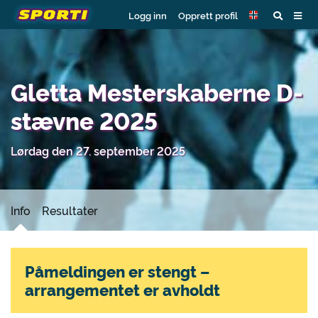
Logg inn
Opprett profil
Gletta Mesterskaberne D-
stævne 2025
Lørdag den 27. september 2025
Info
Resultater
Påmeldingen er stengt –
arrangementet er avholdt