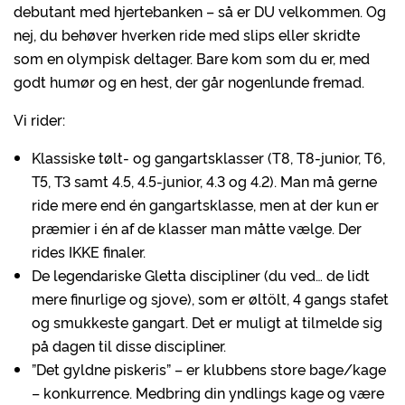
debutant med hjertebanken – så er DU velkommen. Og
nej, du behøver hverken ride med slips eller skridte
som en olympisk deltager. Bare kom som du er, med
godt humør og en hest, der går nogenlunde fremad.
Vi rider:
Klassiske tølt- og gangartsklasser (T8, T8-junior, T6,
T5, T3 samt 4.5, 4.5-junior, 4.3 og 4.2). Man må gerne
ride mere end én gangartsklasse, men at der kun er
præmier i én af de klasser man måtte vælge. Der
rides IKKE finaler.
De legendariske Gletta discipliner (du ved… de lidt
mere finurlige og sjove), som er øltölt, 4 gangs stafet
og smukkeste gangart. Det er muligt at tilmelde sig
på dagen til disse discipliner.
”Det gyldne piskeris” – er klubbens store bage/kage
– konkurrence. Medbring din yndlings kage og være