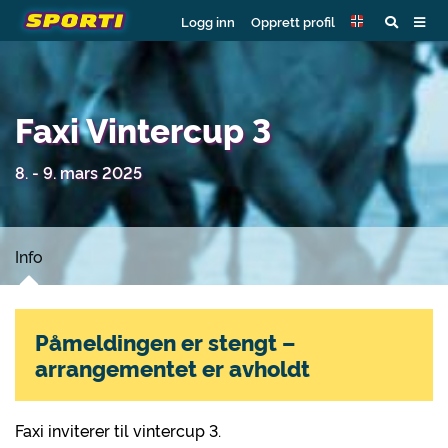
Logg inn
Opprett profil
Faxi Vintercup 3
8. - 9. mars 2025
Info
Påmeldingen er stengt –
arrangementet er avholdt
Faxi inviterer til vintercup 3.