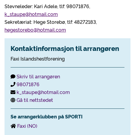
Stevneleder: Kari Adele, tlf: 98071876,
k_staupe@hotmail.com
Sekretæriat: Hege Storebø, tlf: 48272183,
hegestorebo@hotmail.com
Kontaktinformasjon til arrangøren
Faxi Islandshestforening
Skriv til arrangøren
98071876
k_staupe@hotmail.com
Gå til nettstedet
Se arrangørklubben på SPORTI
Faxi (NO)