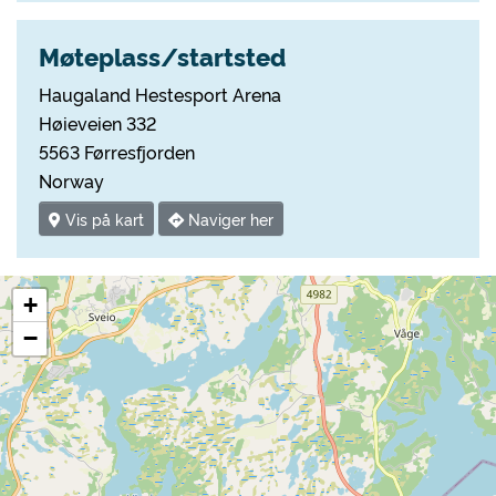
Møteplass/startsted
Haugaland Hestesport Arena
Høieveien 332
5563 Førresfjorden
Norway
Vis på kart
Naviger her
+
−