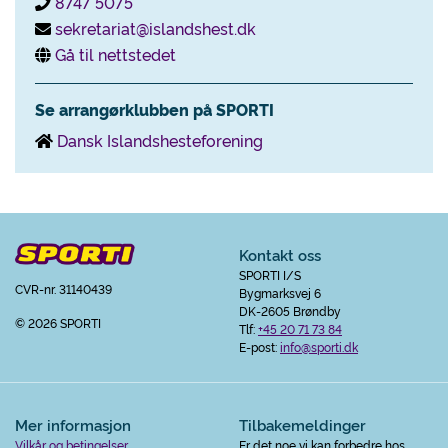
8747 5075
sekretariat@islandshest.dk
Gå til nettstedet
Se arrangørklubben på SPORTI
Dansk Islandshesteforening
Kontakt oss
SPORTI I/S
CVR-nr. 31140439
Bygmarksvej 6
DK-2605 Brøndby
© 2026 SPORTI
Tlf:
+45 20 71 73 84
E-post:
info@sporti.dk
Mer informasjon
Tilbakemeldinger
Vilkår og betingelser
Er det noe vi kan forbedre hos