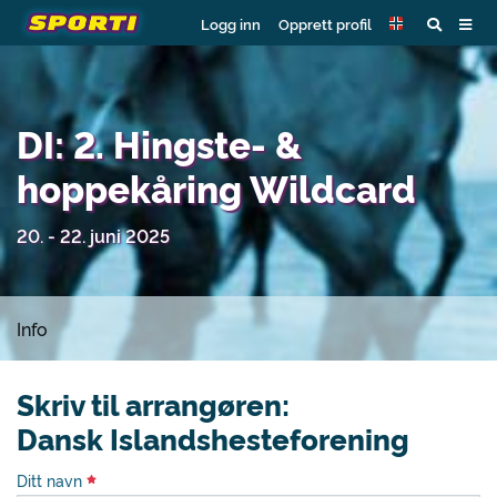
Logg inn
Opprett profil
DI: 2. Hingste- &
hoppekåring Wildcard
20. - 22. juni 2025
Info
Skriv til arrangøren:
Dansk Islandshesteforening
Ditt navn