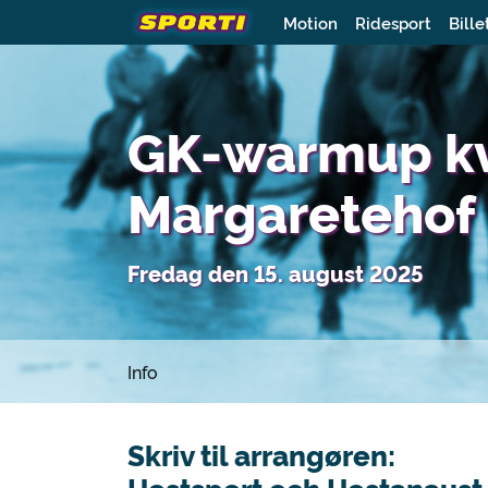
Motion
Ridesport
Bille
GK-warmup kv
Margaretehof
Fredag den 15. august 2025
Info
Skriv til arrangøren: