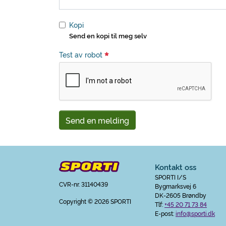
Kopi
Send en kopi til meg selv
Test av robot
Send en melding
Kontakt oss
SPORTI I/S
CVR-nr. 31140439
Bygmarksvej 6
DK-2605 Brøndby
Copyright
© 2026 SPORTI
Tlf:
+45 20 71 73 84
E-post:
info@sporti.dk