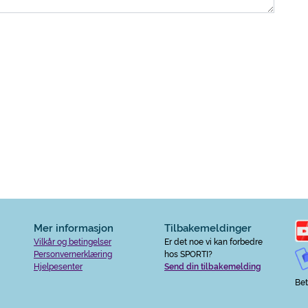
Mer informasjon
Tilbakemeldinger
Vilkår og betingelser
Er det noe vi kan forbedre
Personvernerklæring
hos SPORTI?
Hjelpesenter
Send din tilbakemelding
Bet