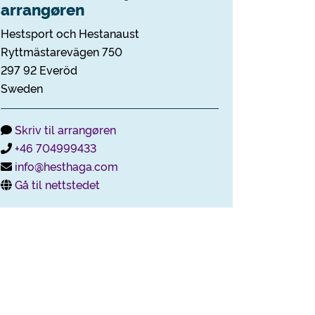
arrangøren
Hestsport och Hestanaust
Ryttmästarevägen 750
297 92 Everöd
Sweden
Skriv til arrangøren
+46 704999433
info@hesthaga.com
Gå til nettstedet