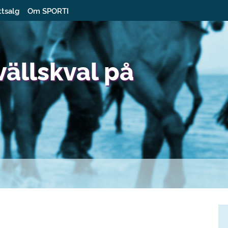
ttsalg
Om SPORTI
ällskval på