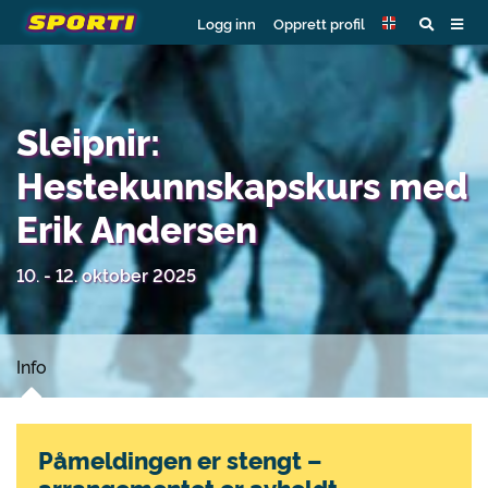
Logg inn
Opprett profil
Sleipnir:
Hestekunnskapskurs med
Erik Andersen
10. - 12. oktober 2025
Info
Påmeldingen er stengt –
arrangementet er avholdt