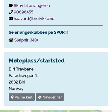
Skriv til arrangøren
90896455
haavard@brolykke.no
Se arrangørklubben på SPORTI
Sleipnir (NO)
Møteplass/startsted
Biri Travbane
Paradisvegen 1
2832 Biri
Norway
Vis på kart
Naviger her