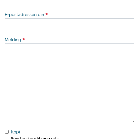
E-postadressen din
Melding
Kopi
Send en kopi til meg selv