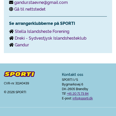
gandur.staevne@gmail.com
Gå til nettstedet
Se arrangørklubberne på SPORTI
Stella Islandsheste Forening
Dreki - Sydvestjysk Islandshesteklub
Gandur
Kontakt oss
SPORTI I/S
CVR-nr. 31140439
Bygmarksvej 6
DK-2605 Brøndby
© 2026 SPORTI
Tlf:
+45 20 71 73 84
E-post:
info@sporti.dk