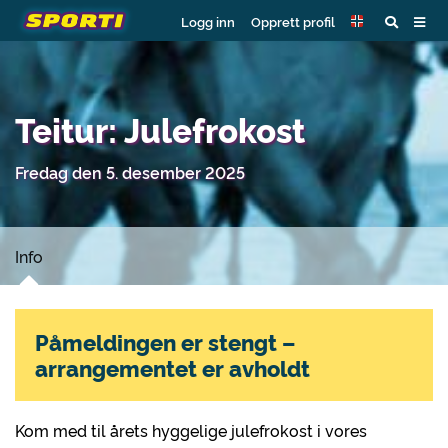
Logg inn
Opprett profil
Teitur: Julefrokost
Fredag den 5. desember 2025
Info
Påmeldingen er stengt –
arrangementet er avholdt
Kom med til årets hyggelige julefrokost i vores