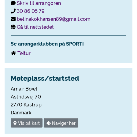
Skriv til arrangøren
30 86 05 79
betinakokhansen89@gmail.com
Gå til nettstedet
Se arrangørklubben på SPORTI
Teitur
Møteplass/startsted
Ama'r Bowl
Astridsvej 70
2770 Kastrup
Danmark
Vis på kart
Naviger her