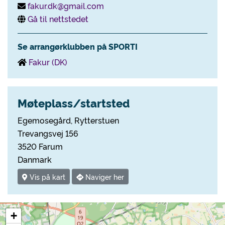
fakur.dk@gmail.com
Gå til nettstedet
Se arrangørklubben på SPORTI
Fakur (DK)
Møteplass/startsted
Egemosegård, Rytterstuen
Trevangsvej 156
3520 Farum
Danmark
Vis på kart
Naviger her
+