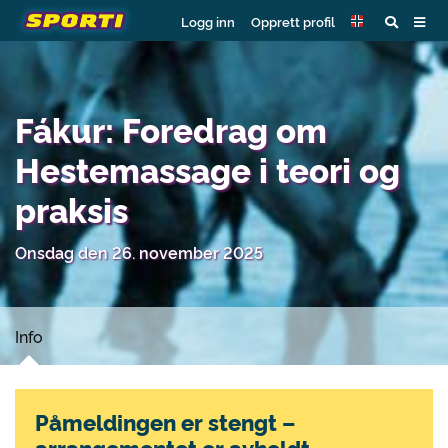
Logg inn
Opprett profil
Fákur: Foredrag om
Hestemassage i teori og
praksis
Onsdag den 26. november 2025
Info
Påmeldingen er stengt –
arrangementet er avholdt