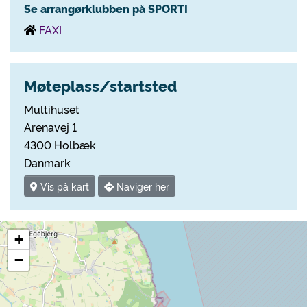
Se arrangørklubben på SPORTI
FAXI
Møteplass/startsted
Multihuset
Arenavej 1
4300 Holbæk
Danmark
Vis på kart
Naviger her
+
−