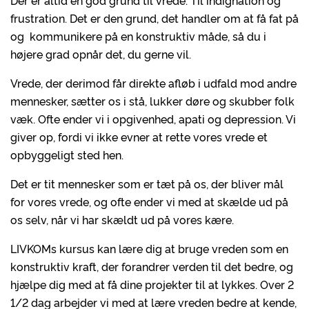
Der er altid en god grund til vrede. Til indignation og
frustration. Det er den grund, det handler om at få fat på
og kommunikere på en konstruktiv måde, så du i
højere grad opnår det, du gerne vil.
Vrede, der derimod får direkte afløb i udfald mod andre
mennesker, sætter os i stå, lukker døre og skubber folk
væk. Ofte ender vi i opgivenhed, apati og depression. Vi
giver op, fordi vi ikke evner at rette vores vrede et
opbyggeligt sted hen.
Det er tit mennesker som er tæt på os, der bliver mål
for vores vrede, og ofte ender vi med at skælde ud på
os selv, når vi har skældt ud på vores kære.
LIVKOMs kursus kan lære dig at bruge vreden som en
konstruktiv kraft, der forandrer verden til det bedre, og
hjælpe dig med at få dine projekter til at lykkes. Over 2
1/2 dag arbejder vi med at lære vreden bedre at kende,