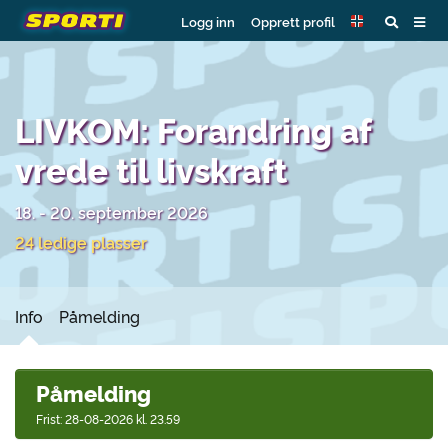
Logg inn
Opprett profil
LIVKOM: Forandring af
vrede til livskraft
18. - 20. september 2026
24 ledige plasser
Info
Påmelding
Påmelding
Frist: 28-08-2026 kl. 23.59