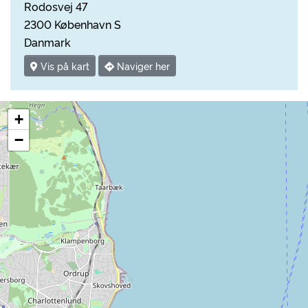
Rodosvej 47
2300 København S
Danmark
Vis på kart
Naviger her
+
−