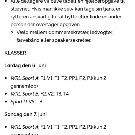
Alle deltagere vil blive tildelt en hjælperopgave til
stævnet. Hvis man ikke selv kan tage sin tjans, er
rytteren ansvarlig for at bytte eller finde en anden
person der overtager opgaven.
Vælg mellem dommersekretær, ledvogter,
farvebånd eller speakersekretær.
KLASSER
Lørdag den 6. juni
WRL Sport A
: F1, V1, T1, T2, PP1, P2, P1(kun 2
gennemløb)
WRL Sport B:
F2, V2, T3, T4
Sport D:
V5, T8
Søndag den 7. juni
WRL Sport A
: F1, V1, T1, T2, PP1, P2, P1(kun 2
gennemløb)