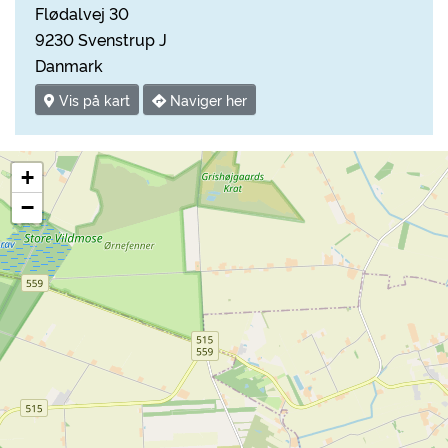
Flødalvej 30
9230 Svenstrup J
Danmark
Vis på kart
Naviger her
+
−