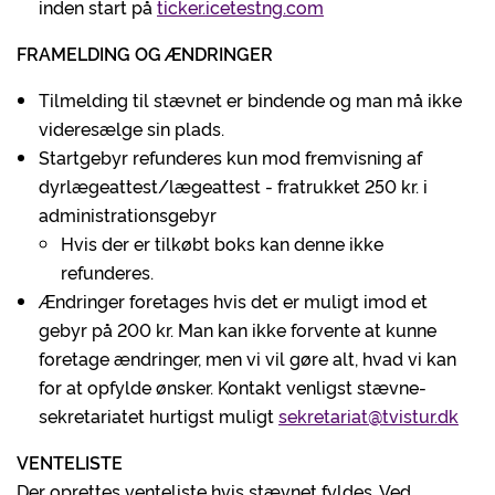
inden start på
ticker.icetestng.com
FRAMELDING OG ÆNDRINGER
Tilmelding til stævnet er bindende og man må ikke
videresælge sin plads.
Startgebyr refunderes kun mod fremvisning af
dyrlægeattest/lægeattest - fratrukket 250 kr. i
administrationsgebyr
Hvis der er tilkøbt boks kan denne ikke
refunderes.
Ændringer foretages hvis det er muligt imod et
gebyr på 200 kr. Man kan ikke forvente at kunne
foretage ændringer, men vi vil gøre alt, hvad vi kan
for at opfylde ønsker. Kontakt venligst stævne-
sekretariatet hurtigst muligt
sekretariat@tvistur.dk
VENTELISTE
Der oprettes venteliste hvis stævnet fyldes. Ved