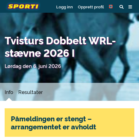
Logg inn
Opprett profil
Tvisturs Dobbelt WRL-
stævne 2026 I
Lørdag den 6. juni 2026
Info
Resultater
Påmeldingen er stengt –
arrangementet er avholdt