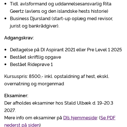
Tidl. avlsformand og uddannelsesansvarlig Rita
Geertz (avlens og den islandske hests historie)
Business Djursland (start-up oplæg med revisor,
jurist og bankrådgiver).
Adgangskrav:
Deltagelse på DI Aspirant 2021 eller Pre Level 1 2025
Bestået skriftlig opgave
Bestået Rideprøve 1
Kursuspris: 8500,- inkl. opstaldning af hest, ekskl.
overnatning og morgenmad
Eksaminer:
Der afholdes eksaminer hos Stald Ulbæk d. 19-20.3
2027.
Mere info om eksaminer på
DI´s hjemmeside
: (
Se PDF
nederst på siden
)