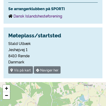
Se arrangørklubben på SPORTI
Dansk Islandshesteforening
Møteplass/startsted
Stald Ulbæk
Jeshøjvej 1
8410 Rønde
Danmark
Vis på kart
Naviger her
+
−