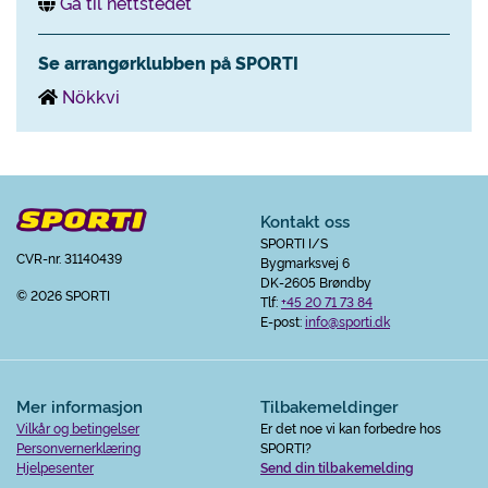
Gå til nettstedet
Se arrangørklubben på SPORTI
Nökkvi
Kontakt oss
SPORTI I/S
CVR-nr. 31140439
Bygmarksvej 6
DK-2605 Brøndby
© 2026 SPORTI
Tlf:
+45 20 71 73 84
E-post:
info@sporti.dk
Mer informasjon
Tilbakemeldinger
Vilkår og betingelser
Er det noe vi kan forbedre hos
Personvernerklæring
SPORTI?
Hjelpesenter
Send din tilbakemelding