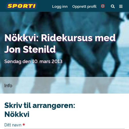
Logg inn
Opprett profil
Nökkvi: Ridekursus med
Jon Stenild
Søndag den 10. mars 2013
Info
Skriv til arrangøren:
Nökkvi
Ditt navn