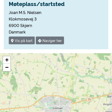
Møteplass/startsted
Joan M.S. Nielsen
Klokmosevej 3
6900 Skjern
Danmark
Vis på kart
Naviger her
+
−