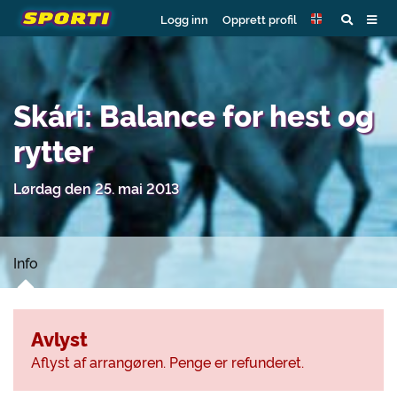
Logg inn
Opprett profil
Skári: Balance for hest og
rytter
Lørdag den 25. mai 2013
Info
Avlyst
Aflyst af arrangøren. Penge er refunderet.