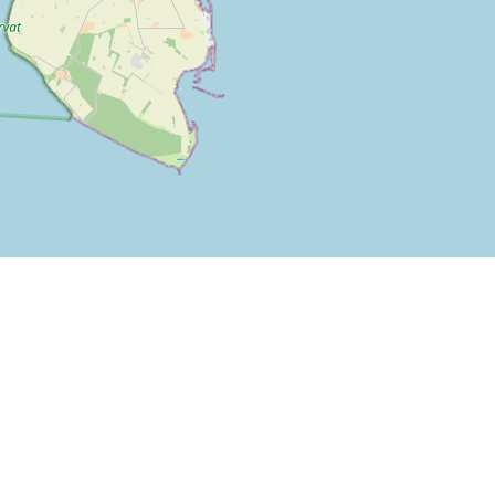
Leaflet
| ©
OpenStreetMap contributors
alingsalternativene ovenfor kan brukes på SPORTI.