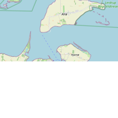
Mer informasjon
Tilbakemeldinger
Vilkår og betingelser
Er det noe vi kan forbedre
Personvernerklæring
hos SPORTI?
Hjelpesenter
Send din tilbakemelding
Bet