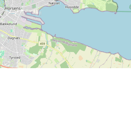
Kontakt oss
SPORTI I/S
CVR-nr. 31140439
Bygmarksvej 6
DK-2605 Brøndby
Copyright
© 2026 SPORTI
Tlf:
+45 20 71 73 84