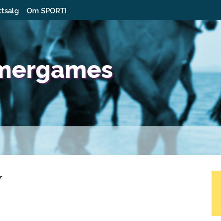
ttsalg
Om SPORTI
mmergames
r