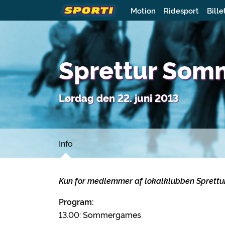
Motion
Ridesport
Bille
Sprettur So
Lørdag den 22. juni 2013
Info
Kun for medlemmer af lokalklubben Sprettu
Program:
13.00: Sommergames