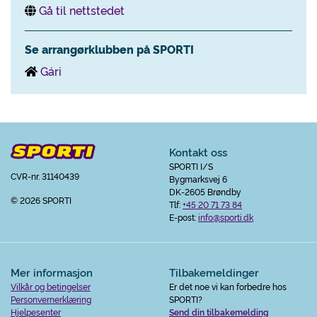
Gå til nettstedet
Se arrangørklubben på SPORTI
Gári
Kontakt oss
SPORTI I/S
CVR-nr. 31140439
Bygmarksvej 6
DK-2605 Brøndby
© 2026 SPORTI
Tlf:
+45 20 71 73 84
E-post:
info@sporti.dk
Mer informasjon
Tilbakemeldinger
Vilkår og betingelser
Er det noe vi kan forbedre hos
Personvernerklæring
SPORTI?
Hjelpesenter
Send din tilbakemelding