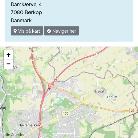
Damkærvej 4
7080 Børkop
Danmark
Vis på kart
Naviger her
+
−