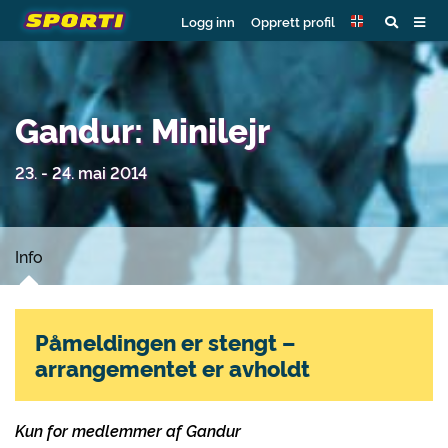
Logg inn
Opprett profil
Gandur: Minilejr
23. - 24. mai 2014
Info
Påmeldingen er stengt –
arrangementet er avholdt
Kun for medlemmer af Gandur