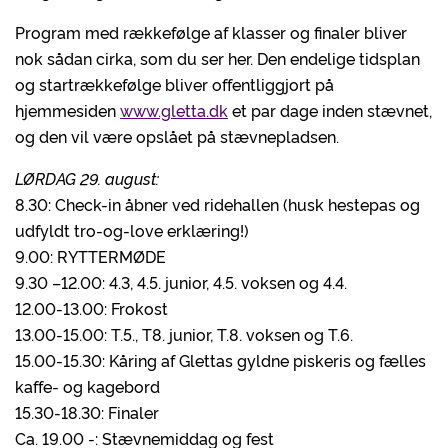
Program med rækkefølge af klasser og finaler bliver
nok sådan cirka, som du ser her. Den endelige tidsplan
og startrækkefølge bliver offentliggjort på
hjemmesiden
www.gletta.dk
et par dage inden stævnet,
og den vil være opslået på stævnepladsen.
LØRDAG 29. august:
8.30: Check-in åbner ved ridehallen (husk hestepas og
udfyldt tro-og-love erklæring!)
9.00: RYTTERMØDE
9.30 –12.00: 4.3, 4.5. junior, 4.5. voksen og 4.4.
12.00-13.00: Frokost
13.00-15.00: T.5., T8. junior, T.8. voksen og T.6.
15.00-15.30: Kåring af Glettas gyldne piskeris og fælles
kaffe- og kagebord
15.30-18.30: Finaler
Ca. 19.00 -: Stævnemiddag og fest