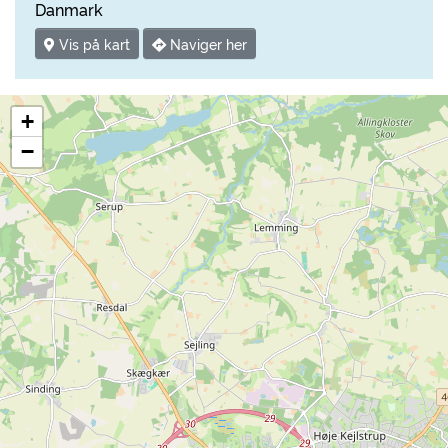
Danmark
Vis på kart
Naviger her
+
−