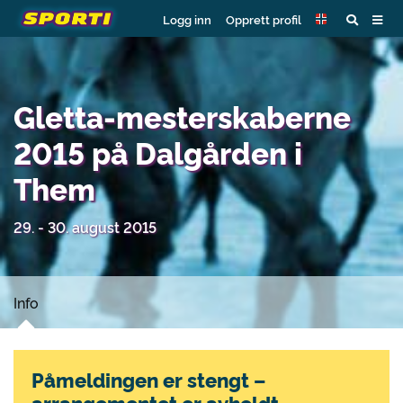
Logg inn
Opprett profil
Gletta-mesterskaberne
2015 på Dalgården i
Them
29. - 30. august 2015
Info
Påmeldingen er stengt –
arrangementet er avholdt