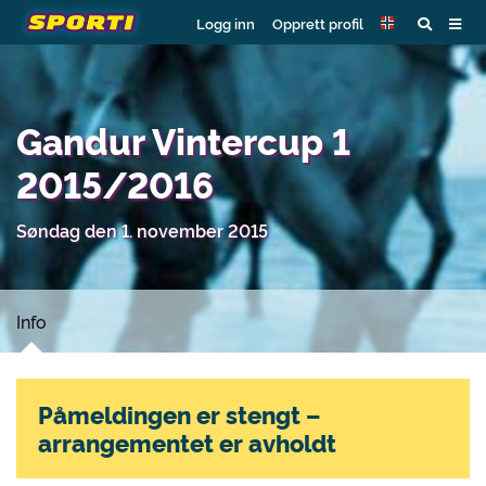
Logg inn
Opprett profil
Gandur Vintercup 1
2015/2016
Søndag den 1. november 2015
Info
Påmeldingen er stengt –
arrangementet er avholdt