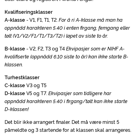
Kvalifiseringsklasser
A-klasse
- V1, F1, T1, T2.
For å ri A-klasse må man ha
oppnådd karakteren 5.40 i enten firgang, femgang eller
tølt (V1/V2/F1/T1/T3/T2) i løpet av siste to år.
B-klasse
- V2, F2, T3 og T4
Ekvipasjer som er NIHF A-
kvalifiserte (oppnådd 6.10 siste to år) kan ikke starte B-
klassen.
Turhestklasser
C-klasse
V3 og T5
D-klasse
V5 og T7.
Ekvipasjer som tidligere har
oppnådd karakteren 5.40 i firgang/tølt kan ikke starte
D-klassen!
Det blir ikke arrangert finaler. Det må være minst 5
påmeldte og 3 startende for at klassen skal arrangeres.