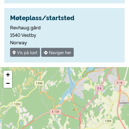
Møteplass/startsted
Revhaug gård
1540 Vestby
Norway
Vis på kart
Naviger her
+
−