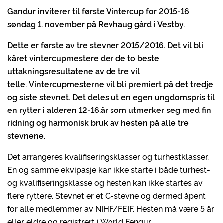
Gandur inviterer til første Vintercup for 2015-16
søndag 1. november på Revhaug gård i Vestby.
Dette er første av tre stevner 2015/2016. Det vil bli
kåret vintercupmestere der de to beste
uttakningsresultatene av de tre vil
telle. Vintercupmesterne vil bli premiert på det tredje
og siste stevnet. Det deles ut en egen ungdomspris til
en rytter i alderen 12-16.år som utmerker seg med fin
ridning og harmonisk bruk av hesten på alle tre
stevnene.
Det arrangeres kvalifiseringsklasser og turhestklasser.
En og samme ekvipasje kan ikke starte i både turhest-
og kvalifiseringsklasse og hesten kan ikke startes av
flere ryttere. Stevnet er et C-stevne og dermed åpent
for alle medlemmer av NIHF/FEIF. Hesten må være 5 år
eller eldre og registrert i World Fengur.