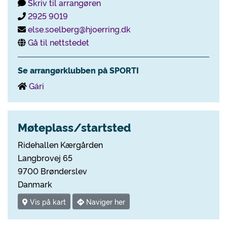
Skriv til arrangøren
2925 9019
else.soelberg@hjoerring.dk
Gå til nettstedet
Se arrangørklubben på SPORTI
Gári
Møteplass/startsted
Ridehallen Kærgården
Langbrovej 65
9700 Brønderslev
Danmark
Vis på kart
Naviger her