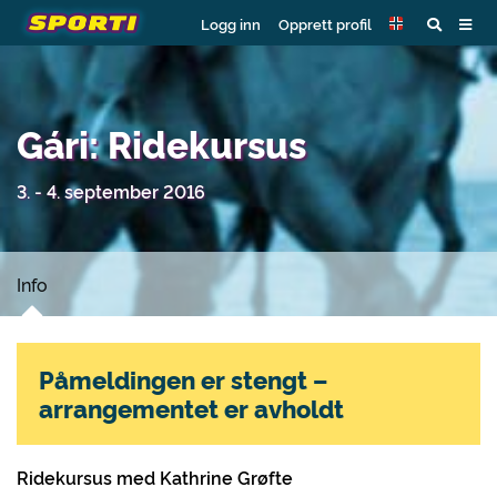
Logg inn
Opprett profil
Gári: Ridekursus
3. - 4. september 2016
Info
Påmeldingen er stengt –
arrangementet er avholdt
Ridekursus med Kathrine Grøfte