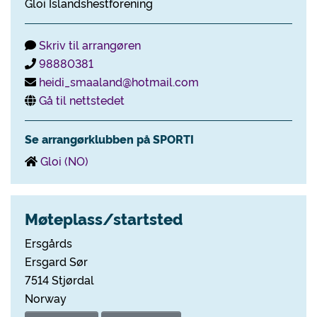
Gloi Islandshestforening
Skriv til arrangøren
98880381
heidi_smaaland@hotmail.com
Gå til nettstedet
Se arrangørklubben på SPORTI
Gloi (NO)
Møteplass/startsted
Ersgårds
Ersgard Sør
7514 Stjørdal
Norway