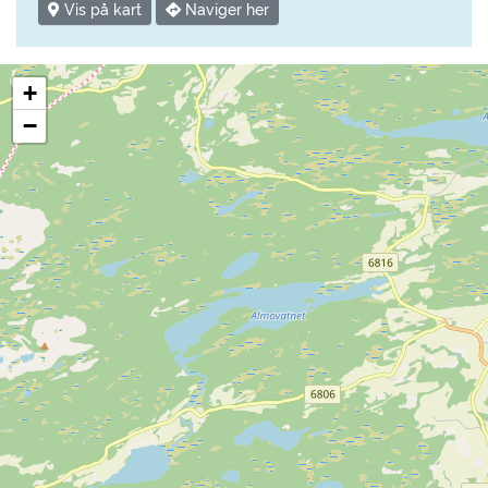
Vis på kart
Naviger her
+
−