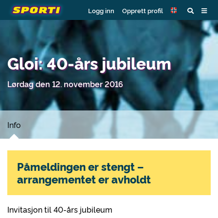
Logg inn
Opprett profil
Gloi: 40-års jubileum
Lørdag den 12. november 2016
Info
Påmeldingen er stengt –
arrangementet er avholdt
Invitasjon til 40-års jubileum