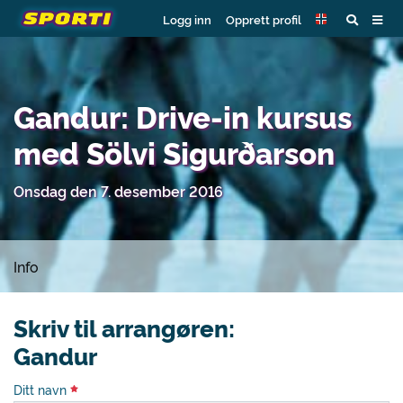
Logg inn
Opprett profil
Gandur: Drive-in kursus
med Sölvi Sigurðarson
Onsdag den 7. desember 2016
Info
Skriv til arrangøren:
Gandur
Ditt navn