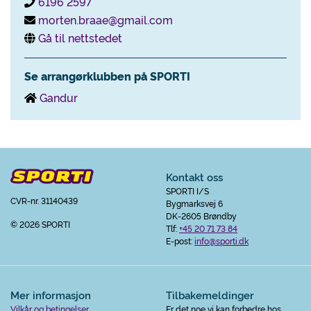
6196 2597
morten.braae@gmail.com
Gå til nettstedet
Se arrangørklubben på SPORTI
Gandur
Kontakt oss
SPORTI I/S
CVR-nr. 31140439
Bygmarksvej 6
DK-2605 Brøndby
© 2026 SPORTI
Tlf:
+45 20 71 73 84
E-post:
info@sporti.dk
Mer informasjon
Tilbakemeldinger
Vilkår og betingelser
Er det noe vi kan forbedre hos