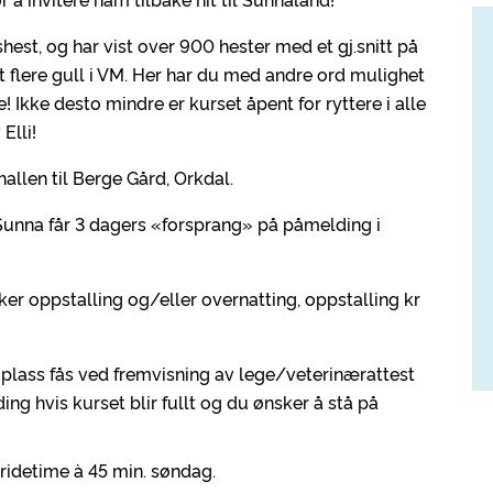
shest, og har vist over 900 hester med et gj.snitt på
et flere gull i VM. Her har du med andre ord mulighet
e! Ikke desto mindre er kurset åpent for ryttere i alle
Elli!
allen til Berge Gård, Orkdal.
unna får 3 dagers «forsprang» på påmelding i
r oppstalling og/eller overnatting, oppstalling kr
 plass fås ved fremvisning av lege/veterinærattest
ing hvis kurset blir fullt og du ønsker å stå på
 ridetime à 45 min. søndag.