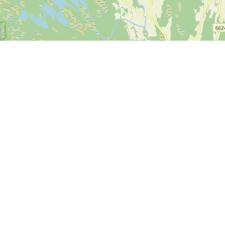
Leaflet
| ©
OpenStreetMap contributors
alingsalternativene ovenfor kan brukes på SPORTI.