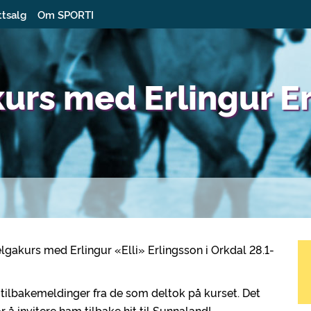
ttsalg
Om SPORTI
urs med Erlingur E
elgakurs med Erlingur «Elli» Erlingsson i Orkdal 28.1-
ode tilbakemeldinger fra de som deltok på kurset. Det
 å invitere ham tilbake hit til Sunnaland!