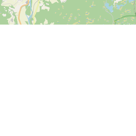
Mer informasjon
Tilbakemeldinger
Vilkår og betingelser
Er det noe vi kan forbedre
Personvernerklæring
hos SPORTI?
Hjelpesenter
Send din tilbakemelding
Bet