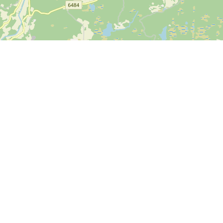
Kontakt oss
SPORTI I/S
CVR-nr. 31140439
Bygmarksvej 6
DK-2605 Brøndby
Copyright
© 2026 SPORTI
Tlf:
+45 20 71 73 84