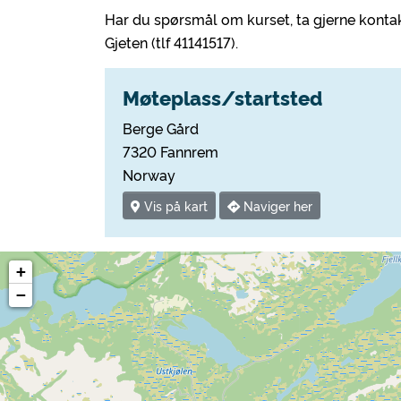
Har du spørsmål om kurset, ta gjerne konta
Gjeten (tlf 41141517).
Møteplass/startsted
Berge Gård
7320 Fannrem
Norway
Vis på kart
Naviger her
+
−