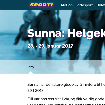
Motion
Ridesport
Bille
Sunna: Helgek
28. - 29. januar 2017
Info
Sunna har den store glede av å invitere til h
29.1 2017.
Elli var hos oss sist i vår, og fikk veldig g
var derfor ikke vanskelig å bestemme seg for