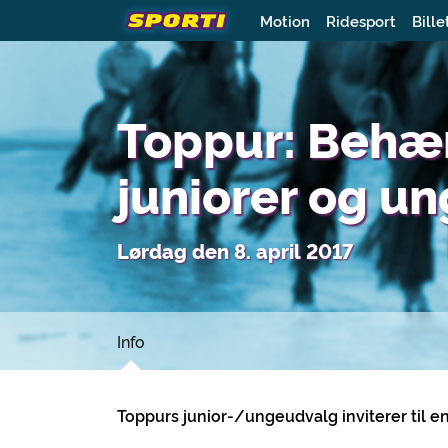
Motion
Ridesport
Bille
Toppur: Behæn
juniorer og u
Lørdag den 8. april 2017
Info
Toppurs junior-/ungeudvalg inviterer til