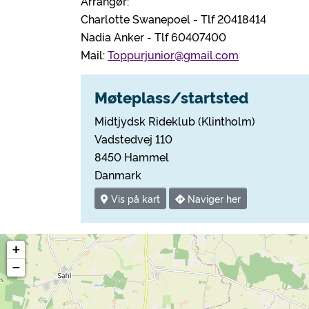
Arrangør:
Charlotte Swanepoel - Tlf 20418414
Nadia Anker - Tlf 60407400
Mail:
Toppurjunior@gmail.com
Møteplass/startsted
Midtjydsk Rideklub (Klintholm)
Vadstedvej 110
8450 Hammel
Danmark
Vis på kart
Naviger her
+
−