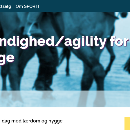
ttsalg
Om SPORTI
dighed/agility for
nge
 en dag med lærdom og hygge