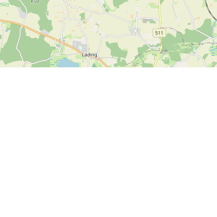
Leaflet
| ©
OpenStreetMap contributors