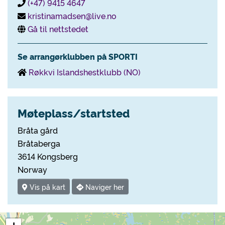
(+47) 9415 4647
kristinamadsen@live.no
Gå til nettstedet
Se arrangørklubben på SPORTI
Røkkvi Islandshestklubb (NO)
Møteplass/startsted
Bråta gård
Bråtaberga
3614 Kongsberg
Norway
Vis på kart
Naviger her