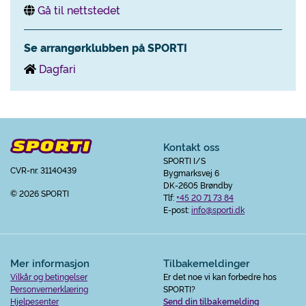
Gå til nettstedet
Se arrangørklubben på SPORTI
Dagfari
Kontakt oss
SPORTI I/S
CVR-nr. 31140439
Bygmarksvej 6
DK-2605 Brøndby
© 2026 SPORTI
Tlf:
+45 20 71 73 84
E-post:
info@sporti.dk
Mer informasjon
Tilbakemeldinger
Vilkår og betingelser
Er det noe vi kan forbedre hos
Personvernerklæring
SPORTI?
Hjelpesenter
Send din tilbakemelding