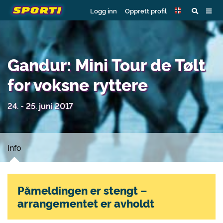
Logg inn
Opprett profil
Gandur: Mini Tour de Tølt
for voksne ryttere
24. - 25. juni 2017
Info
Påmeldingen er stengt –
arrangementet er avholdt