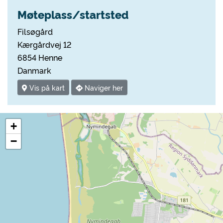
Møteplass/startsted
Filsøgård
Kærgårdvej 12
6854 Henne
Danmark
Vis på kart
Naviger her
+
−