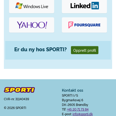
Er du ny hos SPORTI?
Opprett profil
Kontakt oss
SPORTI I/S
CVR-nr. 31140439
Bygmarksvej 6
DK-2605 Brøndby
© 2026 SPORTI
Tlf:
+45 20 71 73 84
E-post:
info@sporti.dk