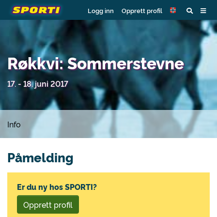
Logg inn
Opprett profil
Røkkvi: Sommerstevne
17. - 18. juni 2017
Info
Påmelding
Er du ny hos SPORTI?
Opprett profil