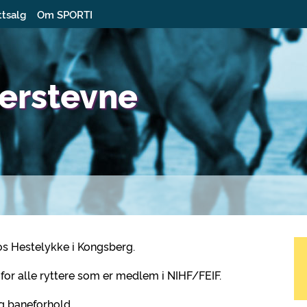
ttsalg
Om SPORTI
erstevne
hos Hestelykke i Kongsberg.
for alle ryttere som er medlem i NIHF/FEIF.
g baneforhold.