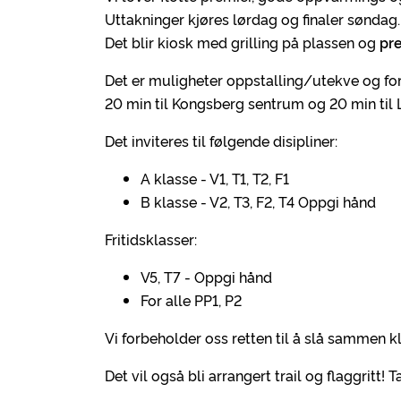
Uttakninger kjøres lørdag og finaler søndag.
Det blir kiosk med grilling på plassen og
pre
Det er muligheter oppstalling/utekve og for
20 min til Kongsberg sentrum og 20 min ti
Det inviteres til følgende disipliner:
A klasse - V1, T1, T2, F1
B klasse - V2, T3, F2, T4 Oppgi hånd
Fritidsklasser:
V5, T7 - Oppgi hånd
For alle PP1, P2
Vi forbeholder oss retten til å slå sammen k
Det vil også bli arrangert trail og flaggritt!