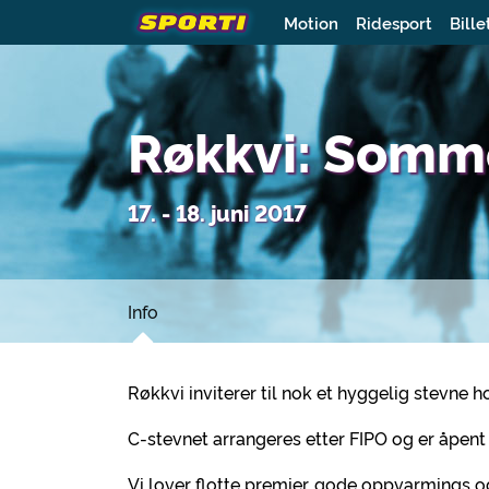
Motion
Ridesport
Bille
Røkkvi: Somm
17. - 18. juni 2017
Info
Røkkvi inviterer til nok et hyggelig stevne 
C-stevnet arrangeres etter FIPO og er åpent 
Vi lover flotte premier, gode oppvarmings o