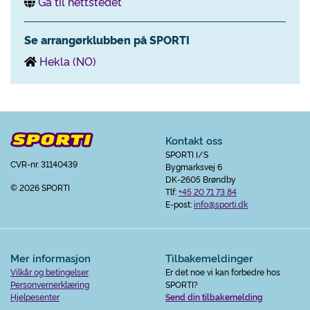
Gå til nettstedet
Se arrangørklubben på SPORTI
Hekla (NO)
Kontakt oss
SPORTI I/S
CVR-nr. 31140439
Bygmarksvej 6
DK-2605 Brøndby
© 2026 SPORTI
Tlf:
+45 20 71 73 84
E-post:
info@sporti.dk
Mer informasjon
Tilbakemeldinger
Vilkår og betingelser
Er det noe vi kan forbedre hos
Personvernerklæring
SPORTI?
Hjelpesenter
Send din tilbakemelding