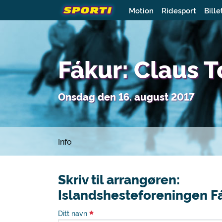
Motion
Ridesport
Bille
Fákur: Claus T
Onsdag den 16. august 2017
Info
Skriv til arrangøren:
Islandshesteforeningen F
Ditt navn