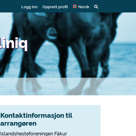
Logg inn
Opprett profil
Norsk
iniq
Kontaktinformasjon til
arrangøren
Islandshesteforeningen Fákur