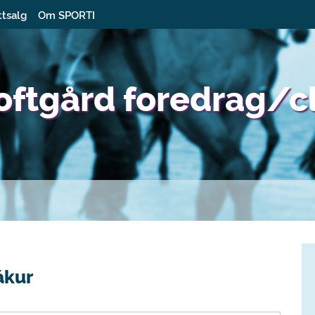
ttsalg
Om SPORTI
oftgård foredrag/cl
ákur