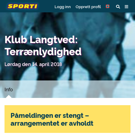
Logg inn
Opprett profil
Klub Langtved:
Terrænlydighed
Lørdag den 14. april 2018
Info
Påmeldingen er stengt –
arrangementet er avholdt