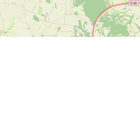
Leaflet
| ©
OpenStreetMap contributors
Kontakt oss
SPORTI I/S