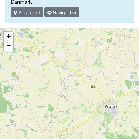
Danmark
Vis på kart
Naviger her
+
−