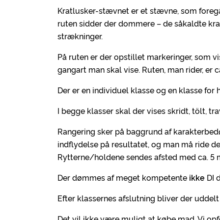
Kratlusker-stævnet er et stævne, som foregå
ruten sidder der dommere – de såkaldte k
strækninger.
På ruten er der opstillet markeringer, som 
gangart man skal vise. Ruten, man rider, er c
Der er en individuel klasse og en klasse for 
I begge klasser skal der vises skridt, tölt, 
Rangering sker på baggrund af karakterbed
indflydelse på resultatet, og man må ride det
Rytterne/holdene sendes afsted med ca. 5
Der dømmes af meget kompetente
ikke
DI 
Efter klassernes afslutning bliver der uddelt 
Det vil ikke være muligt at købe mad. Vi op