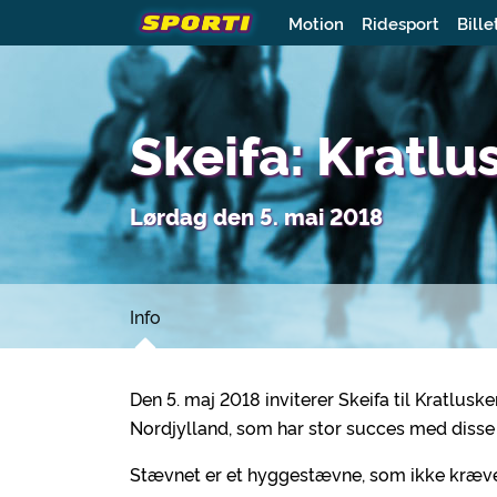
Motion
Ridesport
Bille
Skeifa: Kratl
Lørdag den 5. mai 2018
Info
Den 5. maj 2018 inviterer Skeifa til Kratluske
Nordjylland, som har stor succes med diss
Stævnet er et hyggestævne, som ikke kræver