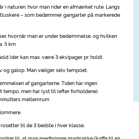
r i naturen, hvor man rider en afmærket rute. Langs
ratluskere – som bedømmer gangarter på markerede
viser, hvornår man er under bedømmelse, og hvilken
a. 5 km.
hold (der kan max. være 3 ekvipager pr. hold).
trav og galop. Man vælger selv tempoet.
ømmelsen af gangarterne. Tiden har ingen
 tempo, men har lyst til (efter forholdene).
 minutters mellemrum.
dommere.
rosetter til de 3 bedste i hver klasse.
fordrer til, at man medbringer madpakke/kaffe til en