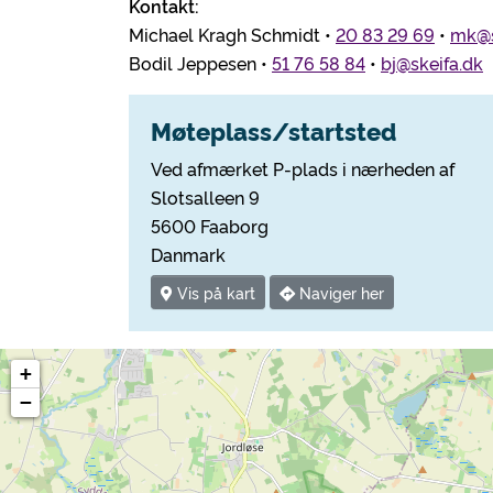
Kontakt:
Michael Kragh Schmidt •
20 83 29 69
•
mk@s
Bodil Jeppesen •
51 76 58 84
•
bj@skeifa.dk
Møteplass/startsted
Ved afmærket P-plads i nærheden af
Slotsalleen 9
5600 Faaborg
Danmark
Vis på kart
Naviger her
+
−