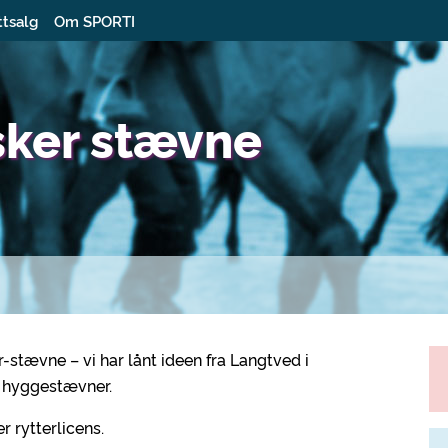
ttsalg
Om SPORTI
usker stævne
r-stævne – vi har lånt ideen fra Langtved i
e hyggestævner.
 rytterlicens.