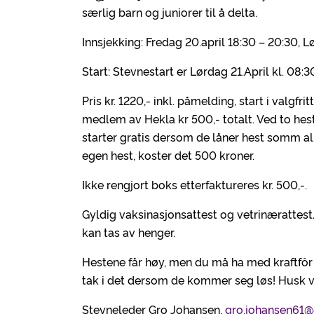
særlig barn og juniorer til å delta.
Innsjekking: Fredag 20.april 18:30 – 20:30, L
Start: Stevnestart er Lørdag 21.April kl. 08:3
Pris kr. 1220,- inkl. påmelding, start i valgfr
medlem av Hekla kr 500,- totalt. Ved to hest
starter gratis dersom de låner hest somm al
egen hest, koster det 500 kroner.
Ikke rengjort boks etterfaktureres kr. 500,-.
Gyldig vaksinasjonsattest og vetrinærattes
kan tas av henger.
Hestene får høy, men du må ha med kraftfôr 
tak i det dersom de kommer seg løs! Husk 
Stevneleder Gro Johansen,
gro.johansen61