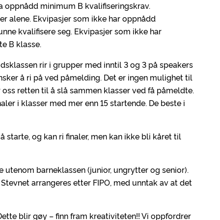
ha oppnådd minimum B kvalifiseringskrav.
tter alene. Ekvipasjer som ikke har oppnådd
kunne kvalifisere seg. Ekvipasjer som ikke har
e B klasse.
tidsklassen rir i grupper med inntil 3 og 3 på speakers
er å ri på ved påmelding. Det er ingen mulighet til
 oss retten til å slå sammen klasser ved få påmeldte.
naler i klasser med mer enn 15 startende. De beste i
arte, og kan ri finaler, men kan ikke bli kåret til
e utenom barneklassen (junior, ungrytter og senior).
 Stevnet arrangeres etter FIPO, med unntak av at det
ette blir gøy – finn fram kreativiteten!! Vi oppfordrer