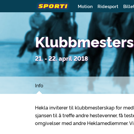
Motion
Ridesport
Bille
Klubbmesters
21. - 22. april 2018
Info
Hekla inviterer til klubbmesterskap for m
sjansen til å treffe andre hestevenner, få t
omgivelser med andre Heklamedlemmer. Vi p