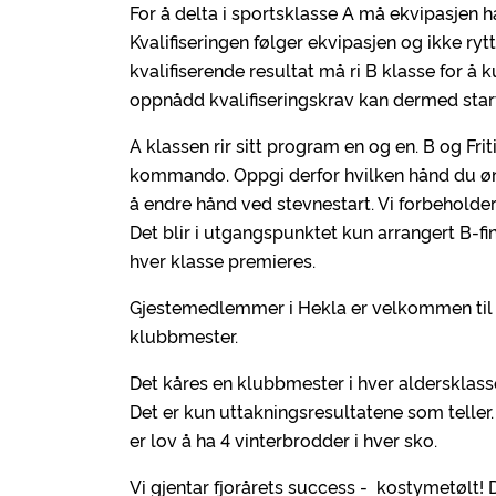
For å delta i sportsklasse A må ekvipasjen 
Kvalifiseringen følger ekvipasjen og ikke ry
kvalifiserende resultat må ri B klasse for å 
oppnådd kvalifiseringskrav kan dermed start
A klassen rir sitt program en og en. B og Fri
kommando. Oppgi derfor hvilken hånd du ønsk
å endre hånd ved stevnestart. Vi forbeholder
Det blir i utgangspunktet kun arrangert B-fi
hver klasse premieres.
Gjestemedlemmer i Hekla er velkommen til å st
klubbmester.
Det kåres en klubbmester i hver aldersklass
Det er kun uttakningsresultatene som teller.
er lov å ha 4 vinterbrodder i hver sko.
Vi gjentar fjorårets success - kostymetølt! D