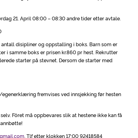
ørdag 21. April 08:00 – 08:30 andre tider etter avtale.
0
itt antall disipliner og oppstalling i boks. Barn som er
er i samme boks er prisen kr.860 pr hest. Rekrutter
lerede starter på stevnet. Dersom de starter med
t/egenerklæring fremvises ved innsjekking før hesten
selv. Fôret må oppbevares slik at hestene ikke kan få
vannbøtte!
@gmail.com
, Tlf etter klokken 17:00 92418584