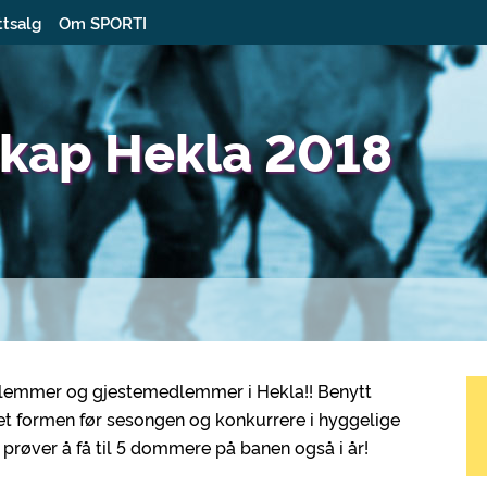
ttsalg
Om SPORTI
kap Hekla 2018
edlemmer og gjestemedlemmer i Hekla!! Benytt
estet formen før sesongen og konkurrere i hyggelige
røver å få til 5 dommere på banen også i år!