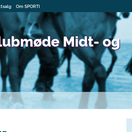
ttsalg
Om SPORTI
klubmøde Midt- og