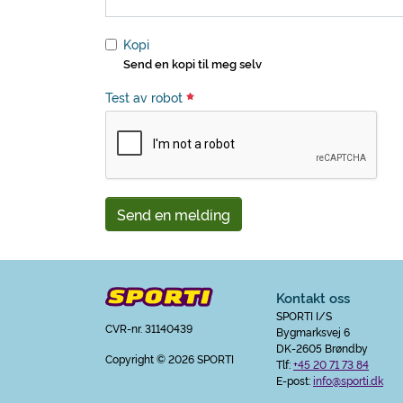
Kopi
Send en kopi til meg selv
Test av robot
Send en melding
Kontakt oss
SPORTI I/S
CVR-nr. 31140439
Bygmarksvej 6
DK-2605 Brøndby
Copyright
© 2026 SPORTI
Tlf:
+45 20 71 73 84
E-post:
info@sporti.dk