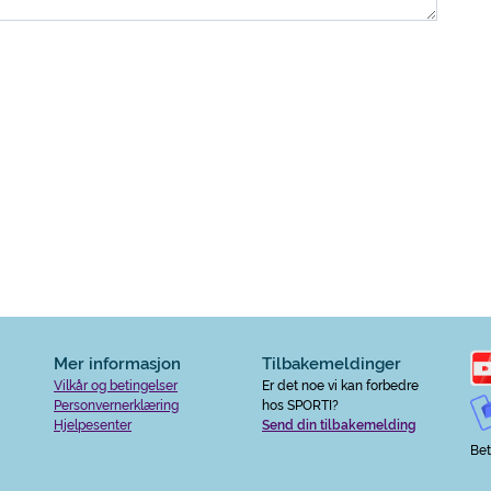
Mer informasjon
Tilbakemeldinger
Vilkår og betingelser
Er det noe vi kan forbedre
Personvernerklæring
hos SPORTI?
Hjelpesenter
Send din tilbakemelding
Bet