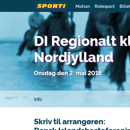
Motion
Ridesport
Bille
DI Regionalt 
Nordjylland
Onsdag den 2. mai 2018
Info
Skriv til arrangøren: