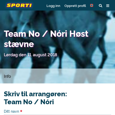
Logg inn
Opprett profil
Team No / Nóri Høst
stævne
Lørdag den 11. august 2018
Info
Skriv til arrangøren:
Team No / Nóri
Ditt navn