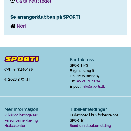
Gå til nettstedet
Se arrangørklubben på SPORTI
Nóri
Kontakt oss
SPORTI I/S
CVR-nr. 31140439
Bygmarksvej 6
DK-2605 Brøndby
© 2026 SPORTI
Tlf:
+45 20 71 73 84
E-post:
info@sporti.dk
Mer informasjon
Tilbakemeldinger
Vilkår og betingelser
Er det noe vi kan forbedre hos
Personvernerklæring
SPORTI?
Hjelpesenter
Send din tilbakemelding