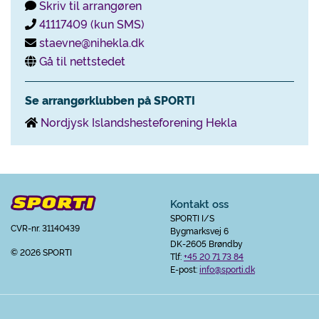
Skriv til arrangøren
41117409 (kun SMS)
staevne@nihekla.dk
Gå til nettstedet
Se arrangørklubben på SPORTI
Nordjysk Islandshesteforening Hekla
Kontakt oss
SPORTI I/S
CVR-nr. 31140439
Bygmarksvej 6
DK-2605 Brøndby
© 2026 SPORTI
Tlf:
+45 20 71 73 84
E-post:
info@sporti.dk